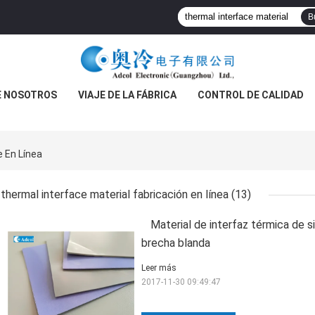
B
E NOSOTROS
VIAJE DE LA FÁBRICA
CONTROL DE CALIDAD
e En Línea
thermal interface material fabricación en línea
(13)
Material de interfaz térmica de s
brecha blanda
Leer más
2017-11-30 09:49:47