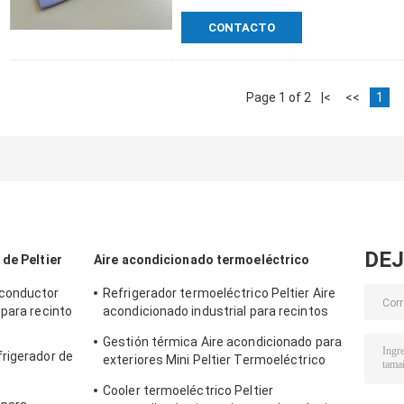
CONTACTO
Page 1 of 2
|<
<<
1
DEJ
de Peltier
Aire acondicionado termoeléctrico
iconductor
Refrigerador termoeléctrico Peltier Aire
 para recinto
acondicionado industrial para recintos
industriales
Gestión térmica Aire acondicionado para
rigerador de
exteriores Mini Peltier Termoeléctrico
50W 24VDC
Cooler termoeléctrico Peltier