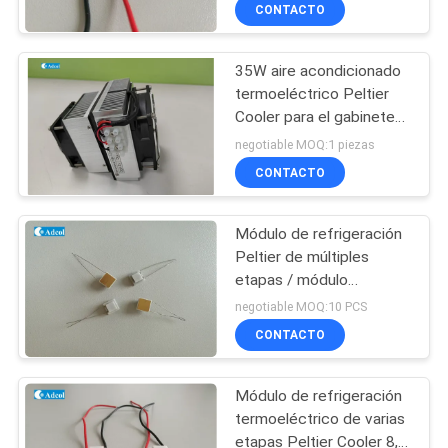
LA
CONTACTO
FÁBRICA
35W aire acondicionado
termoeléctrico Peltier
CONTROL
Cooler para el gabinete
DE
de baterías
negotiable MOQ:1 piezas
CALIDAD
CONTACTO
Módulo de refrigeración
CONTACTO
Peltier de múltiples
LOS
etapas / módulo
termoeléctrico
E.E.U.U.
negotiable MOQ:10 PCS
CONTACTO
NOTICIAS
Módulo de refrigeración
termoeléctrico de varias
CASOS
etapas Peltier Cooler 8,8