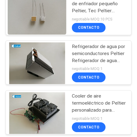
de enfriador pequeño
Peltier, Tec Peltier
Cooler para mini nevera
negotiable MOQ:10 PCS
CONTACTO
Refrigerador de agua por
semiconductores Peltier
Refrigerador de agua
termoeléctrico
negotiable MOQ:1
CONTACTO
Cooler de aire
termoeléctrico de Peltier
personalizado para
refrigeración de
negotiable MOQ:1
máquinas ATM
CONTACTO