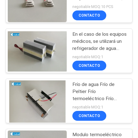
mm de longitud
negotiable MOQ:10 PCS
MAPA
CONTACTO
DEL
En el caso de los equipos
SITIO
médicos, se utilizará un
refrigerador de agua
termoeléctrico de
PRIVACY
negotiable MOQ:1
Peltier.
CONTACTO
POLICY
Frío de agua Frío de
Peltier Frío
termoeléctrico Frío
líquido
negotiable MOQ:1
CONTACTO
Modulo termoeléctrico