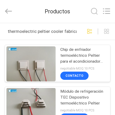
Adcol
Electronics
(Guangzhou)
Productos
Co.,
Ltd..
All
Rights
HOGAR
Reserved.
thermoelectric peltier cooler fabricación en línea
PRODUCTOS
Chip de enfriador
termoeléctrico Peltier
VÍDEOS
para el acondicionador
termoeléctrico Peltier
negotiable MOQ:10 PCS
SOBRE
CONTACTO
NOSOTROS
Módulo de refrigeración
TEC Dispositivo
VIAJE
termoeléctrico Peltier
DE
negotiable MOQ:10 PCS