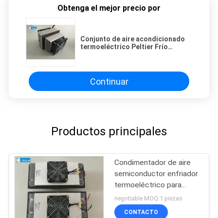
Obtenga el mejor precio por
Conjunto de aire acondicionado
termoeléctrico Peltier Frío
eléctrico 120*102*133 mm
Dimensión
Continuar
Productos principales
Condimentador de aire
semiconductor enfriador
termoeléctrico para
refrigeración de
negotiable MOQ:1 piezas
quioscos 150W 48VDC
CONTACTO