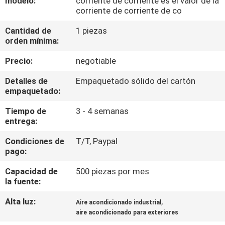
modelo:
corriente de corriente es el valor de la
LA
corriente de corriente de co
FÁBRICA
Cantidad de
1 piezas
orden mínima:
CONTROL
Precio:
negotiable
DE
Detalles de
Empaquetado sólido del cartón
CALIDAD
empaquetado:
Tiempo de
3 - 4 semanas
CONTACTO
entrega:
LOS
Condiciones de
T/T, Paypal
pago:
E.E.U.U.
Capacidad de
500 piezas por mes
la fuente:
NOTICIAS
Alta luz:
,
Aire acondicionado industrial
aire acondicionado para exteriores
CASOS