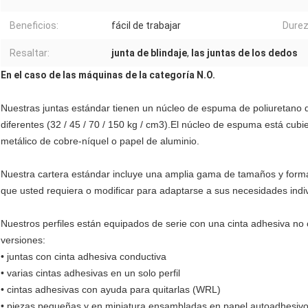
Beneficios:
fácil de trabajar
Durez
Resaltar:
junta de blindaje
,
las juntas de los dedos
En el caso de las máquinas de la categoría N.O.
Nuestras juntas estándar tienen un núcleo de espuma de poliuretano q
diferentes (32 / 45 / 70 / 150 kg / cm3).El núcleo de espuma está cubi
metálico de cobre-níquel o papel de aluminio.
Nuestra cartera estándar incluye una amplia gama de tamaños y formas
que usted requiera o modificar para adaptarse a sus necesidades indi
Nuestros perfiles están equipados de serie con una cinta adhesiva no 
versiones:
• juntas con cinta adhesiva conductiva
• varias cintas adhesivas en un solo perfil
• cintas adhesivas con ayuda para quitarlas (WRL)
• piezas pequeñas y en miniatura ensambladas en papel autoadhesiv