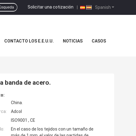
Solicitar una cotización
|
Spanish
úsqueda
CONTACTO LOS E.E.U.U.
NOTICIAS
CASOS
una banda de acero.
to:
China.
rca:
Adcol
ISO9001 , CE
o:
En el caso de los tejidos con un tamaño de
más de 1 mm, el valor de las partidas de