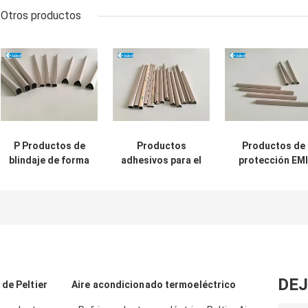
Otros productos
P Productos de
Productos
Productos de
blindaje de forma
adhesivos para el
protección EMI
con juntas
blindaje de juntas
Tejido sobre
adhesivas de
de espuma Forma
junta de espum
blindaje Emi
rectangular 150
con cinta en
kg/cm3
forma de L / M
DEJ
de Peltier
Aire acondicionado termoeléctrico