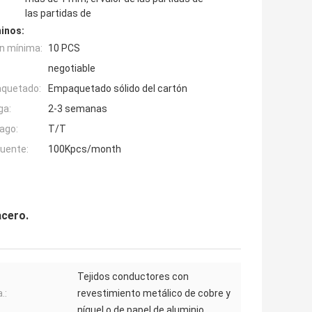
las partidas de
inos:
n mínima:
10 PCS
negotiable
aquetado:
Empaquetado sólido del cartón
ga:
2-3 semanas
ago:
T/T
fuente:
100Kpcs/month
acero.
Tejidos conductores con
.:
revestimiento metálico de cobre y
níquel o de papel de aluminio