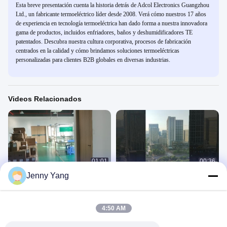
Esta breve presentación cuenta la historia detrás de Adcol Electronics Guangzhou
Ltd., un fabricante termoeléctrico líder desde 2008. Verá cómo nuestros 17 años
de experiencia en tecnología termoeléctrica han dado forma a nuestra innovadora
gama de productos, incluidos enfriadores, baños y deshumidificadores TE
patentados. Descubra nuestra cultura corporativa, procesos de fabricación
centrados en la calidad y cómo brindamos soluciones termoeléctricas
personalizadas para clientes B2B globales en diversas industrias.
Videos Relacionados
01:01
00:36
Jenny Yang
Taller de producción de ADCOL
Oficina de Adcol
Oficina De Adcol
Oficina De Adcol
December 20, 2024
December 03, 2024
4:50 AM