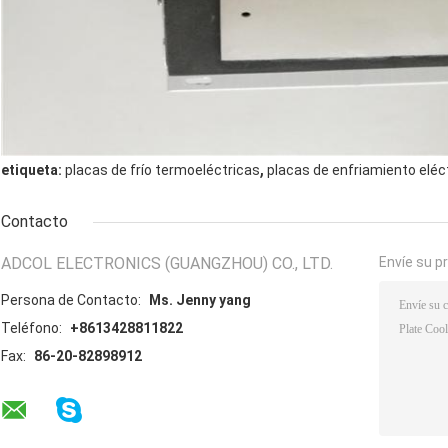
,
etiqueta:
placas de frío termoeléctricas
placas de enfriamiento eléc
Contacto
ADCOL ELECTRONICS (GUANGZHOU) CO., LTD.
Envíe su p
Persona de Contacto:
Ms. Jenny yang
Teléfono:
+8613428811822
Fax:
86-20-82898912