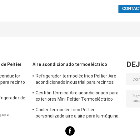
DEJ
de Peltier
Aire acondicionado termoeléctrico
iconductor
Refrigerador termoeléctrico Peltier Aire
 para recinto
acondicionado industrial para recintos
industriales
Gestión térmica Aire acondicionado para
rigerador de
exteriores Mini Peltier Termoeléctrico
50W 24VDC
Cooler termoeléctrico Peltier
 para
personalizado aire a aire para la máquina
de cajero automático