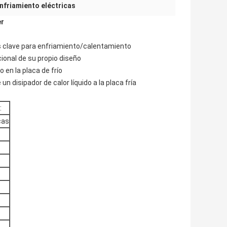
nfriamiento eléctricas
er
nes clave para enfriamiento/calentamiento
cional de su propio diseño
 en la placa de frío
n disipador de calor líquido a la placa fría
:
cas