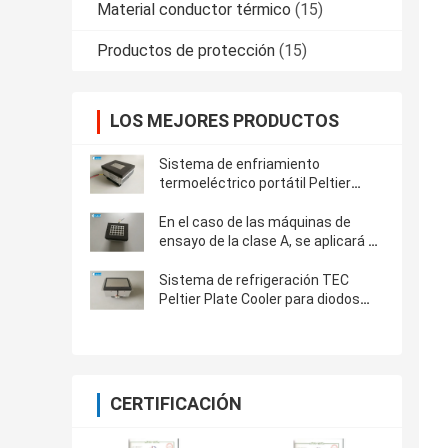
Material conductor térmico
(15)
Productos de protección
(15)
LOS MEJORES PRODUCTOS
Sistema de enfriamiento
termoeléctrico portátil Peltier
Refrigerador de placas frías
En el caso de las máquinas de
ensayo de la clase A, se aplicará el
método de ensayo de la clase B.
Sistema de refrigeración TEC
Peltier Plate Cooler para diodos
láser
CERTIFICACIÓN