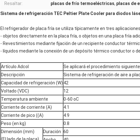
Resaltar:
placas de frío termoeléctricas
,
placas de e
Sistema de refrigeración TEC Peltier Plate Cooler para diodos lás
El refrigerador de placa fría se utiliza típicamente en tres aplicacio
- objetos directamente en la placa fría, o objetos en una placa fría adi
- Revestimientos mediante fijación de un recipiente conductor térmico
- líquidos mediante la conexión de un depósito térmico conductor o de u
Artículo Adcol
Se aplicará el procedimiento siguiente
Descripción
Sistema de refrigeración de aire a pla
Capacidad de refrigeración (W)
42
Voltado (VDC)
12
Temperatura ambiente
0-60 oC
Corriente de corriente (A)
4.1
Corriente de pico ((A)
4.9
Peso (en kg)
0.8
Dimensión (mm)
Duración
60
(El lado de la placa)
Ancho
40