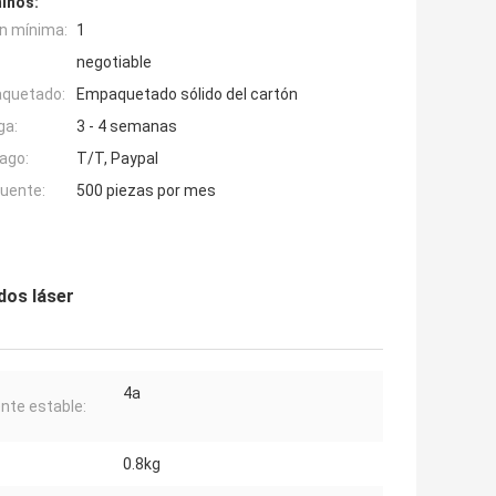
inos:
n mínima:
1
negotiable
aquetado:
Empaquetado sólido del cartón
ga:
3 - 4 semanas
ago:
T/T, Paypal
fuente:
500 piezas por mes
dos láser
4a
ente estable:
0.8kg