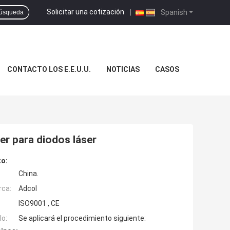
Solicitar una cotización
|
Spanish
úsqueda
CONTACTO LOS E.E.U.U.
NOTICIAS
CASOS
er para diodos láser
to:
China.
rca:
Adcol
ISO9001 , CE
o:
Se aplicará el procedimiento siguiente: