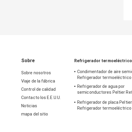
Sobre
Refrigerador termoeléctrico 
Condimentador de aire sem
Sobre nosotros
Refrigerador termoeléctrico
Viaje de la fábrica
Refrigerador de agua por
Control de calidad
semiconductores Peltier Ref
Contacto los E.E.U.U.
agua termoeléctrico
Refrigerador de placa Peltier
Noticias
Refrigerador termoeléctrico
mapa del sitio
dispositivo de laboratorio