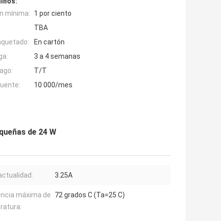
inos:
n mínima:
1 por ciento
TBA
aquetado:
En cartón
ga:
3 a 4 semanas
ago:
T/T
fuente:
10 000/mes
equeñas de 24 W
actualidad:
3.25A
encia máxima de
72 grados C (Ta=25 C)
ratura: