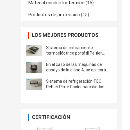
Material conductor térmico
(15)
Productos de protección
(15)
LOS MEJORES PRODUCTOS
Sistema de enfriamiento
termoeléctrico portátil Peltier
Refrigerador de placas frías
En el caso de las máquinas de
ensayo de la clase A, se aplicará el
método de ensayo de la clase B.
Sistema de refrigeración TEC
Peltier Plate Cooler para diodos
láser
CERTIFICACIÓN