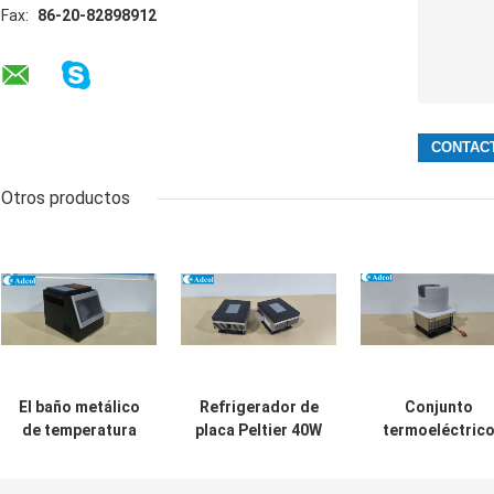
Fax:
86-20-82898912
Otros productos
El baño metálico
Refrigerador de
Conjunto
de temperatura
placa Peltier 40W
termoeléctric
constante de
para dispositivos
de aire a placa 
doble control
industriales
80W con diseñ