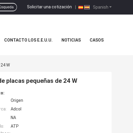
Solicitar una cotización
|
Spanish
úsqueda
CONTACTO LOS E.E.U.U.
NOTICIAS
CASOS
 24 W
 de placas pequeñas de 24 W
to:
Origen
rca:
Adcol
NA
o:
ATP