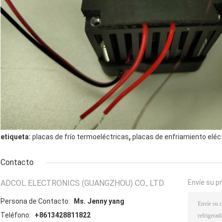
,
etiqueta:
placas de frío termoeléctricas
placas de enfriamiento eléc
Contacto
ADCOL ELECTRONICS (GUANGZHOU) CO., LTD.
Envíe su p
Persona de Contacto:
Ms. Jenny yang
Teléfono:
+8613428811822