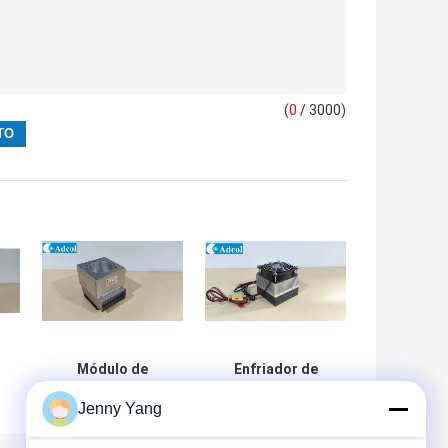
(
0
/ 3000)
Módulo de
Enfriador de
o
control de
placa Peltier de
Jenny Yang
de
temperatura para
40W,
o
tanque de
termoeléctrico